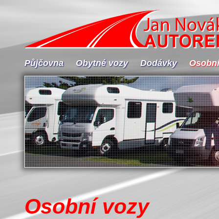
Půjčovna
Obytné vozy
Dodávky
Osobní
Osobní vozy